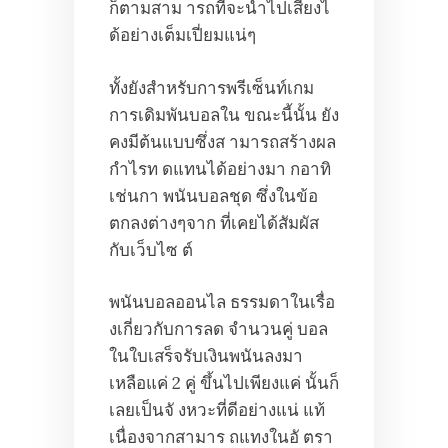
ก็ตามสาม ารถที่จะนำไปเสี่ยงไ
ด้อย่างเต็มเปี่ยมแน่ๆ
ทั้งยังสำหรับการพรีเซ็นท์เกม
การเดิมพันบอลใน ขณะนี้นั้น ยัง
คงมีต้นแบบซึ่งส ามารถสร้างผล
กำไรท ดแทนได้อย่างมา กอาทิ
เช่นกา พนันบอลชุด ซึ่งในข้อ
ตกลงต่างๆจาก ที่เคยได้สัมผัส
กับเว็บไซ ต์
พนันบอลออนไล ธรรมดาในเรื่อ
งเกี่ยวกับการลด จำนวนคู่ บอล
ในใบเสร็จรับเงินพนันลงมา
เหลือแค่ 2 คู่ ขึ้นไปเพียงแค่ นั้นก็
เลยเป็นจั งหวะที่ดีอย่างแน่ แท้
เนื่องจากสามาร ถแทงในอั ตรา