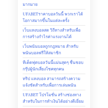
มากมาย
UFABETราคาบอลวันนี้ พวกเราได้
โอกาสมากขึ้นในแต่ละครั้ง
เว็บแทงบอลสด วิถีทางสำหรับเพื่อ
การสร้างกำไรค่าแรงงานได้
เว็บพนันบอลถูกกฎหมาย สำหรับ
พนันบอลฟรีให้สมาชิก
ทีเด็ดฟุตบอลวันนี้แม่นสุดๆ ชื่นชอบ
กรุ๊ปผู้นักเสี่ยงโชคทุกคน
ทริป แทงบอล สามารถสร้างความ
แจ้งชัดสำหรับเพื่อการเล่นพนัน
UFABET โปรโมชั่น สร้างช่องทาง
สำหรับในการทำเงินได้อย่างดีเยี่ยม