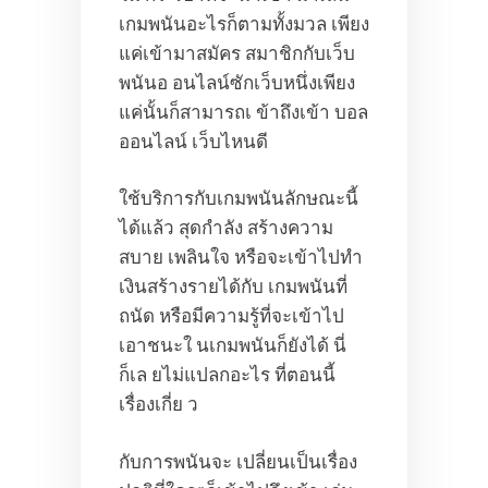
เกมพนันอะไรก็ตามทั้งมวล เพียง
แค่เข้ามาสมัคร สมาชิกกับเว็บ
พนันอ อนไลน์ซักเว็บหนึ่งเพียง
แค่นั้นก็สามารถเ ข้าถึงเข้า บอล
ออนไลน์ เว็บไหนดี
ใช้บริการกับเกมพนันลักษณะนี้
ได้แล้ว สุดกำลัง สร้างความ
สบาย เพลินใจ หรือจะเข้าไปทำ
เงินสร้างรายได้กับ เกมพนันที่
ถนัด หรือมีความรู้ที่จะเข้าไป
เอาชนะใ นเกมพนันก็ยังได้ นี่
ก็เล ยไม่แปลกอะไร ที่ตอนนี้
เรื่องเกี่ย ว
กับการพนันจะ เปลี่ยนเป็นเรื่อง