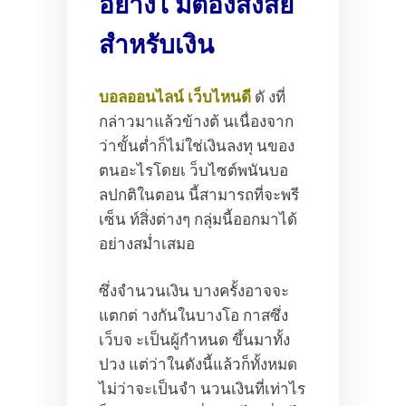
อย่างไ ม่ต้องสงสัย
สำหรับเงิน
บอลออนไลน์ เว็บไหนดี
ดั งที่
กล่าวมาแล้วข้างต้ นเนื่องจาก
ว่าขั้นต่ำก็ไม่ใช่เงินลงทุ นของ
ตนอะไรโดยเ ว็บไซต์พนันบอ
ลปกติในตอน นี้สามารถที่จะพรี
เซ็น ท์สิ่งต่างๆ กลุ่มนี้ออกมาได้
อย่างสม่ำเสมอ
ซึ่งจำนวนเงิน บางครั้งอาจจะ
แตกต่ างกันในบางโอ กาสซึ่ง
เว็บจ ะเป็นผู้กำหนด ขึ้นมาทั้ง
ปวง แต่ว่าในดังนี้แล้วก็ทั้งหมด
ไม่ว่าจะเป็นจำ นวนเงินที่เท่าไร