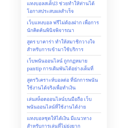
แทงบอลสเต็ป3 ช่วยทำให้ท่านได้
โอกาสประสบผลสำเร็จ
เว็บแทงบอล ฟรีไม่ต้องฝาก เพื่อการ
นักคิดค้นพินิจพิจารณา
สูตร บาคาร่า ทำให้สมาชิกวางใจ
สำหรับการเข้ามาใช้บริการ
เว็บพนันออนไลน์ ถูกกฏหมาย
pantip การเดิมพันได้อย่างเต็มที่
สูตรวิเคราะห์บอลต่อ ที่นักการพนัน
ใช้งานได้จริงเพื่อทำเงิน
เล่นสล็อตออนไลน์บนมือถือ เว็บ
พนันออนไลน์ที่ใช้งานได้ง่าย
แทงบอลชุดให้ได้เงิน มีแนวทาง
สำหรับการเล่นที่ไม่ยุ่งยาก