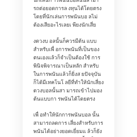
นักเล่นก ารพนันบอลนั้นสามา
รถต่อยอดการล งทุนได้โดยตรง
โดยที่นักเล่นการพนันบอ ลไม่
ต้องเสียอะไรเลยเ พียงนักเสี่ย
งดวงบ อลนั้นก็ควรมีต้น แบบ
สำหรับเพื่ อการพนันที่เป็นของ
ตนเองแล้วก็จำเป็นต้องใช้ การ
พินิจพิจารณาเป็นหลัก สำหรับ
ในการพนันแล้วก็ยิ่งส ยปัจจุบัน
ก็ได้มีเทคโนโ ลยีที่ทำให้นักเสี่ยง
ดวงบอลนั้นสา มารถเข้าไปมอง
ต้นแบบกา รพนันได้โดยตรง
เพื่ อทำให้นักการพนันบอล นั้น
สามารถลดการ เสี่ยงสำหรับการ
พนันได้อย่างยอดเยี่ยมแ ล้วก็ยัง