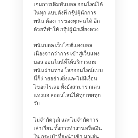
เกมการเดิมพันบอล ออนไลน์ได้
ในทุก แบบดังที่ กรุ๊ปผู้นักการ
พนัน ต้องการของทุกคนได้ อีก
ด้วยที่ทำให้ กรุ๊ปผู้นักเสี่ยงดวง
พนันบอล เว็บไซต์แทงบอล
เนื่องจากว่าการ เข้าสู่เว็บแทง
บอล ออนไลน์ที่ให้บริการเกม
พนันผ่านทาง โลกออนไลน์แบบ
นี้ก็ง่ ายอย่างยิ่งและไม่มีเงื่อน
ไขอะไรเลย ทั้งยังสามาร ถเล่น
แทงบอ ลออนไลน์ได้ทุกเพศทุก
วัย
ไม่จำกัดวุฒิ และไม่จำกัดการ
เล่าเรียน ทั้งการทำงานหรือเงิน
ใน กระเป๋าที่จะนำเข้า มาเล่น