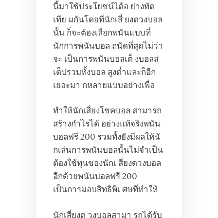
นี้มาใช้ประโยชน์ได้อ ย่างทัด
เทีย มกันโดยที่นักเสี่ ยงดวงบอล
นั้น ก็จะต้องเลือกพนันแบบที่
นักการพนันบอล ถนัดที่สุดไม่ว่า
จะ เป็นการพนันบอลเต็ งบอลส
เต็ปรวมทั้งบอล สูงต่ำและก็อีก
เยอะมา กหลายแบบอย่างเพื่อ
ทำให้นักเสี่ยงโชคบอล สามารถ
สร้างกำไรได้ อย่างแท้จริงพนัน
บอลฟรี 200 รวมทั้งยังมีผลให้นั
กเล่นการพนันบอลนั้นไม่จำเป็น
ต้องใช้ทุนของนักเ สี่ยงดวงบอล
อีกด้วยพนันบอลฟรี 200
เป็นการมอบสิทธิพิเ ศษที่ทำให้
นักเสี่ยงด วงบอลสามา รถได้รับ