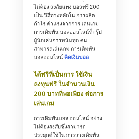
ไม่ต้อง สงสัยแทง บอลฟรี 200
เป็น วิถีทางหลักใน การผลิต
กำไร ค่าแรงจากการ เล่นเกม
การเดิมพัน บอลออนไลน์ที่กรุ๊ป
ผู้นักเล่นการพนันทุก คน
สามารถเล่นเกม การเดิมพัน
บอลออนไลน์
คิดเงินบอล
ได้ฟรีที่เป็นการ ใช้เงิน
ลงทุนฟรี ในจำนวนเงิน
200 บาทที่พอเพียง ต่อการ
เล่นเกม
การเดิมพันบอล ออนไลน์ อย่าง
ไม่ต้องสงสัยซึ่งสามารถ
ประยุกต์ใช้ใน การวางเดิมพัน