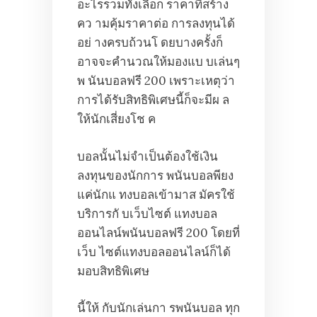
อะไรรวมทั้งเลือก ราคาที่สร้าง
คว ามคุ้มราคาต่อ การลงทุนได้
อย่ างครบถ้วนโ ดยบางครั้งก็
อาจจะคำนวณให้มองแบ บเล่นๆ
พ นันบอลฟรี 200 เพราะเหตุว่า
การได้รับสิทธิพิเศษนี้ก็จะมีผ ล
ให้นักเสี่ยงโช ค
บอลนั้นไม่จำเป็นต้องใช้เงิน
ลงทุนของนักการ พนันบอลพียง
แค่นักแ ทงบอลเข้ามาส มัครใช้
บริการกั บเว็บไซต์ แทงบอล
ออนไลน์พนันบอลฟรี 200 โดยที่
เว็บ ไซต์แทงบอลออนไลน์ก็ได้
มอบสิทธิพิเศษ
นี้ให้ กับนักเล่นกา รพนันบอล ทุก