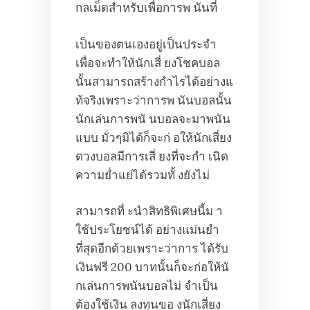
กลเม็ดสำหรับเพื่อการพ นันที่
เป็นของตนเองอยู่เป็นประจำ
เพื่อจะทำให้นักเสี่ ยงโชคบอล
นั้นสามารถสร้างกำไรได้อย่างแ
ท้จริงเพราะว่าการพ นันบอลนั้น
นักเล่นการพนั นบอลจะมาพนัน
แบบ มั่วๆมิได้ก็จะก่ อให้นักเสี่ยง
ดวงบอลมีการเสี่ ยงที่จะกำ เนิด
ความย่ำแย่ได้รวมทั้ งยังไม่
สามารถที่ ะนำสิทธิพิเศษนี้ม า
ใช้ประโยชน์ได้ อย่างแม่นยำ
ที่สุดอีกด้วยเพราะว่าการ ได้รับ
เงินฟรี 200 บาทนั้นก็จะก่อให้นั
กเล่นการพนันบอลไม่ จำเป็น
ต้องใช้เงิน ลงทุนขอ งนักเสี่ยง