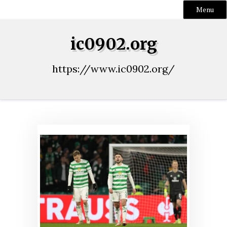
Menu
Skip
to
ic0902.org
content
https://www.ic0902.org/