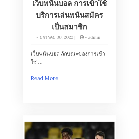
เว็บพนันบอล การเข้าใช้
บริการเล่นพนันสมัคร
เป็นสมาชิก
-
มกราคม 30, 2022
|
-
admin
เว็บพนันบอล ลักษณะของการเข้า
ใช …
Read More