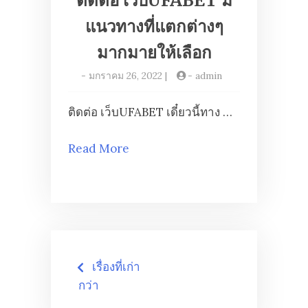
ติดต่อ เว็บUFABET มี
แนวทางที่แตกต่างๆ
มากมายให้เลือก
-
มกราคม 26, 2022
|
-
admin
ติดต่อ เว็บUFABET เดี๋ยวนี้ทาง …
Read More
แนะแนว
เรื่องที่เก่า
เรื่อง
กว่า