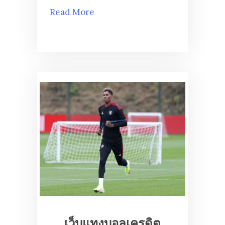
Read More
เว็บแทงบอลเครดิต