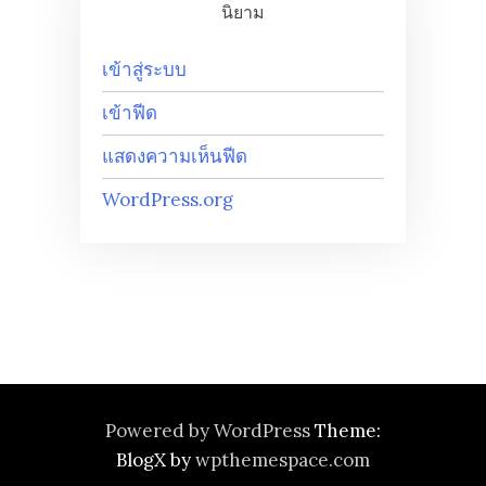
นิยาม
เข้าสู่ระบบ
เข้าฟีด
แสดงความเห็นฟีด
WordPress.org
Powered by WordPress
Theme:
BlogX by
wpthemespace.com