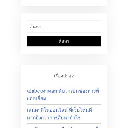
ค้นหา
สำหรับ:
เรื่องล่าสุด
ufabetค่าคอม นับว่าเป็นช่องทางที่
ยอดเยี่ยม
เล่นคาสิโนออนไลน์ ที่เว็บไหนดี
มากยิ่งกว่าการสืบหากำไร