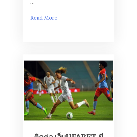
…
Read More