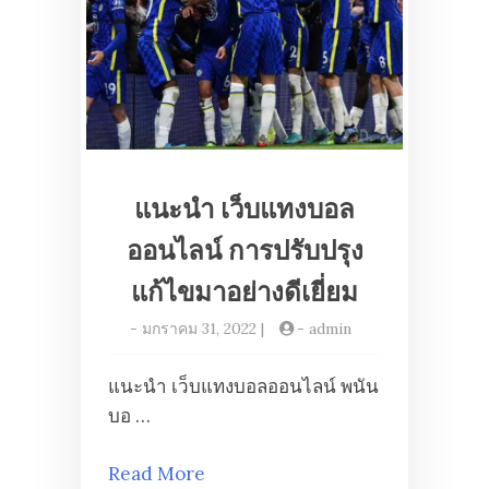
แนะนำ เว็บแทงบอล
ออนไลน์ การปรับปรุง
แก้ไขมาอย่างดีเยี่ยม
-
มกราคม 31, 2022
|
-
admin
แนะนำ เว็บแทงบอลออนไลน์ พนัน
บอ …
Read More