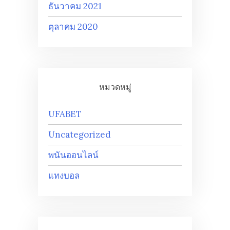
ธันวาคม 2021
ตุลาคม 2020
หมวดหมู่
UFABET
Uncategorized
พนันออนไลน์
แทงบอล