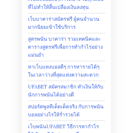
ที่ไม่ทำให้สิ้นเปลืองเงินลงทุน
เว็บบาคาร่าสมัครฟรี ผู้คนจำนวน
มากนิยมเข้าใช้บริการ
สูตรพนัน บาคาร่า รวมเทคนิคและ
ตารางสูตรฟรีเพื่อการทำกำไรอย่าง
แม่นยำ
หาเว็บแทงบอลดีๆ การหารายได้ๆ
ในเวลาว่างที่สุดแห่งความสะดวก
UFABET สมัครสมาชิก ทำเงินให้กับ
นักการพนันได้อย่างดี
สปอร์ตพูลทีเด็ดเด็ดจริง กับการพนัน
บอลอย่างไรให้ร่ำรวยได้
เว็บพนันUFABET วิธีการหากำไร