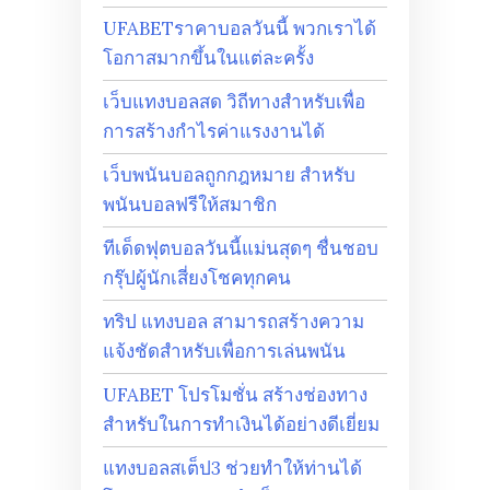
UFABETราคาบอลวันนี้ พวกเราได้
โอกาสมากขึ้นในแต่ละครั้ง
เว็บแทงบอลสด วิถีทางสำหรับเพื่อ
การสร้างกำไรค่าแรงงานได้
เว็บพนันบอลถูกกฎหมาย สำหรับ
พนันบอลฟรีให้สมาชิก
ทีเด็ดฟุตบอลวันนี้แม่นสุดๆ ชื่นชอบ
กรุ๊ปผู้นักเสี่ยงโชคทุกคน
ทริป แทงบอล สามารถสร้างความ
แจ้งชัดสำหรับเพื่อการเล่นพนัน
UFABET โปรโมชั่น สร้างช่องทาง
สำหรับในการทำเงินได้อย่างดีเยี่ยม
แทงบอลสเต็ป3 ช่วยทำให้ท่านได้