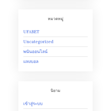
หมวดหมู่
UFABET
Uncategorized
พนันออนไลน์
แทงบอล
นิยาม
เข้าสู่ระบบ