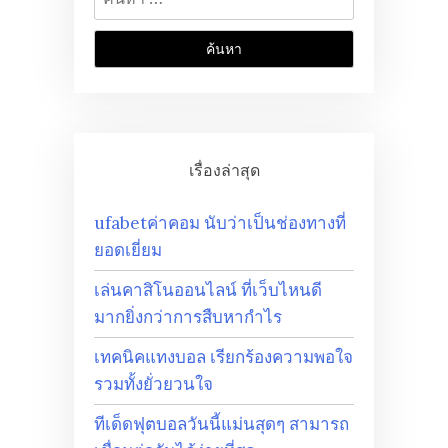
สำหรับ:
เรื่องล่าสุด
ufabetค่าคอม นับว่าเป็นช่องทางที่
ยอดเยี่ยม
เล่นคาสิโนออนไลน์ ที่เว็บไหนดี
มากยิ่งกว่าการสืบหากำไร
เทคนิคแทงบอล เรียกร้องความพอใจ
รวมทั้งยั่วยวนใจ
ทีเด็ดฟุตบอลวันนี้แม่นสุดๆ สามารถ