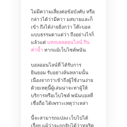
ไม่มีความเสี่ยงต่อข้อบังคับ หรือ
กล่าวได้ว่ามีควา มสบายและก็
เข้า ถึงได้ง่ายยิ่งกว่า โต๊ะบอล
แบบธรรมดาแต่ว่า ถึงอย่างไรก็
แล้วแต่
แทงบอลออนไลน์ กิน
ค่าน้ำ
หากแม้เว็บไซต์พนัน
บอลออนไลน์ที่ ได้รับการ
ยินยอม รับอย่างล้นหลามนั้น
เนื่องจากว่าเข้าถึงผู้ใช้งานง่าย
ด้วยเหตุนี้ผู้เล่นน่าจะหาผู้ให้
บริการหรือเว็บไซต์ พนันบอลที่
เชื่อถือ ได้เพราะเหตุว่าเหล่า
นี้จะสามารถแปลง เว็บไปได้
เรื่อย แม้ว่าจะถูกจับได้ว่าทุจริต