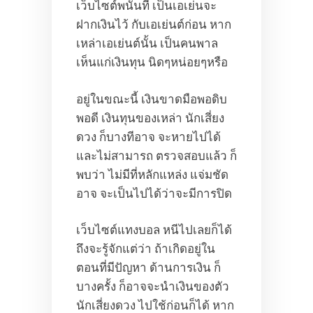
เว็บไซต์พนันที่ เป็นเอเย่นจะ
ฝากเงินไว้ กับเอเย่นต์ก่อน หาก
เหล่าเอเย่นต์นั้น เป็นคนพาล
เห็นแก่เงินทุน นิดๆหน่อยๆหรือ
อยู่ในขณะนี้ เงินขาดมือพอดิบ
พอดี เงินทุนของเหล่า นักเสี่ยง
ดวง ก็บางทีอาจ จะหายไปได้
และไม่สามารถ ตรวจสอบแล้ว ก็
พบว่า ไม่มีที่หลักแหล่ง แจ่มชัด
อาจ จะเป็นไปได้ว่าจะมีการปิด
เว็บไซต์แทงบอล หนีไปเลยก็ได้
ถึงจะรู้จักแต่ว่า ถ้าเกิดอยู่ใน
ตอนที่มีปัญหา ด้านการเงิน ก็
บางครั้ง ก็อาจจะนำเงินของตัว
นักเสี่ยงดวง ไปใช้ก่อนก็ได้ หาก