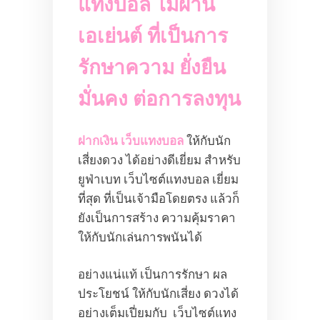
แทงบอล ไม่ผ่าน
เอเย่นต์ ที่เป็นการ
รักษาความ ยั่งยืน
มั่นคง ต่อการลงทุน
ฝากเงิน เว็บแทงบอล
ให้กับนัก
เสี่ยงดวง ได้อย่างดีเยี่ยม สำหรับ
ยูฟ่าเบท เว็บไซต์แทงบอล เยี่ยม
ที่สุด ที่เป็นเจ้ามือโดยตรง แล้วก็
ยังเป็นการสร้าง ความคุ้มราคา
ให้กับนักเล่นการพนันได้
อย่างแน่แท้ เป็นการรักษา ผล
ประโยชน์ ให้กับนักเสี่ยง ดวงได้
อย่างเต็มเปี่ยมกับ เว็บไซต์แทง