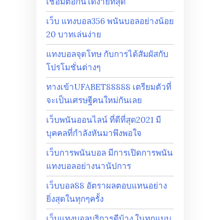
เชื่อมต่อกันได้ง่ายที่สุด
เว็บ แทงบอล356 พนันบอลอย่างน้อย
20 บาทเล่นง่าย
แทงบอลจุดโทษ กับการได้สัมผัสกับ
โปรโมชั่นต่างๆ
ทางเข้าUFABET88888 เตรียมตัวที่
จะเป็นเศรษฐีคนใหม่กันเลย
เว็บพนันออนไลน์ ที่ดีที่สุด2021 มี
บุคคลที่กำลังหันมาพึงพอใจ
เว็บการพนันบอล มีการเปิดการพนัน
แทงบอลอย่างนานัปการ
เว็บบอล88 อัตราผลตอบแทนอย่าง
ยิ่งสุดในทุกๆครั้ง
เว็บแทงบอลบริการดีบ้าง ในทุกแบบ