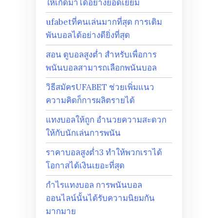
ให้เกิดมาได้อย่างยอดเยี่ยม
ufabetที่คนเล่นมากที่สุด การเดิม
พันบอลได้อย่างดียิ่งที่สุด
สอน ดูบอลสูงต่ำ สำหรับเพื่อการ
พนันบอลสามารถเลือกพนันบอล
วิธีสมัครUFABET ช่วยเพิ่มแนว
ความคิดก็การผลิตรายได้
แทงบอลให้ถูก อำนวยความสะดวก
ให้กับนักเล่นการพนัน
ราคาบอลสูงต่ำ3 ทำให้พวกเราได้
โอกาสได้เงินเยอะที่สุด
กำไรแทงบอล การพนันบอล
ออนไลน์นั้นได้รับความนิยมกัน
มากมาย