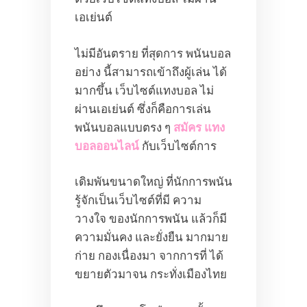
เอเย่นต์
ไม่มีอันตราย ที่สุดการ พนันบอล
อย่าง นี้สามารถเข้าถึงผู้เล่น ได้
มากขึ้น เว็บไซต์แทงบอล ไม่
ผ่านเอเย่นต์ ซึ่งก็คือการเล่น
พนันบอลแบบตรง ๆ
สมัคร แทง
บอลออนไลน์
กับเว็บไซต์การ
เดิมพันขนาดใหญ่ ที่นักการพนัน
รู้จักเป็นเว็บไซต์ที่มี ความ
วางใจ ของนักการพนัน แล้วก็มี
ความมั่นคง และยั่งยืน มากมาย
ก่าย กองเนื่องมา จากการที่ ได้
ขยายตัวมาจน กระทั่งเมืองไทย