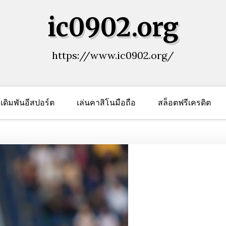
ic0902.org
https://www.ic0902.org/
เดิมพันอีสปอร์ต
เล่นคาสิโนมือถือ
สล็อตฟรีเครดิต