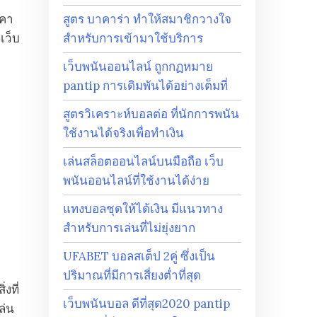
สูตร บาคาร่า ทำให้สมาชิกวางใจ
าคา
สำหรับการเข้ามาใช้บริการ
เว็บ
เว็บพนันออนไลน์ ถูกกฏหมาย
pantip การเดิมพันได้อย่างเต็มที่
สูตรวิเคราะห์บอลต่อ ที่นักการพนัน
ใช้งานได้จริงเพื่อทำเงิน
เล่นสล็อตออนไลน์บนมือถือ เว็บ
พนันออนไลน์ที่ใช้งานได้ง่าย
แทงบอลชุดให้ได้เงิน มีแนวทาง
สำหรับการเล่นที่ไม่ยุ่งยาก
UFABET บอลสเต็ป 2คู่ ซึ่งเป็น
ปริมาณที่มีการเสี่ยงต่ำที่สุด
งที่
เว็บพนันบอล ดีที่สุด2020 pantip
ล่น