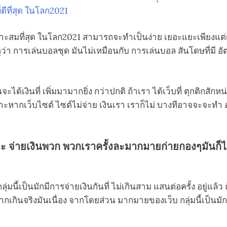
่ดีที่สุด ในโลก2021
เหมาะสมที่สุด ในโลก2021 สามารถจะทำเป็นง่าย เยอะแยะเพียงแต่
ว่า การเล่นบอลชุด มันไม่เหมือนกับ การเล่นบอล สันโดษที่มี อั
ได้เงินที่ เพิ่มมามากยิ่ง กว่าปกติ ถ้าเรา ได้เว็บที่ ตุกติกสักหน
ะหากเว็บไซต์ ไซต์ไม่จ่าย เงินเรา เราก็ไม่ บางทีอาจจะจะทำ
ะ จ่ายเงินพวก พวกเราครั้งละมากมายก่ายกองๆมันก็ไม
่มนี้เป็นมักมีการจ่ายเงินกันที่ ไม่เกินสาม แสนต่อครั้ง อยู่แล้ว 
ากเกินจริงมันเนื่อง จากโดยส่วน มากมายของเว็บ กลุ่มนี้เป็นมัก