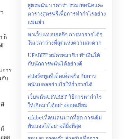
สูตรพนัน บาคาร่า รวมเทคนิคและ
รา
ตารางสูตรฟรีเพื่อการทำกำไรอย่าง
แม่นยำ
หาเว็บแทงบอลดีๆ การหารายได้ๆ
า ก็
ในเวลาว่างที่สุดแห่งความสะดวก
ด้
UFABET สมัครสมาชิก ทำเงินให้
กับนักการพนันได้อย่างดี
ับการ
สปอร์ตพูลทีเด็ดเด็ดจริง กับการ
นกับ
พนันบอลอย่างไรให้ร่ำรวยได้
เว็บพนันUFABET วิธีการหากำไร
ลส
ให้เกิดมาได้อย่างยอดเยี่ยม
ufabetที่คนเล่นมากที่สุด การเดิม
พันบอลได้อย่างดียิ่งที่สุด
ม้
งบอลส
สอน ดูบอลสูงต่ำ สำหรับเพื่อการ