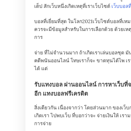
เต็ป สักเว็บหนึ่งเกิดเหตุที่เราเว็บไซต์
เว็บบอลที
บอลที่เยี่ยมที่สุด ในโลก2021เว็บไซต์บอลที่
ควรจะมีข้อมูลสำหรับในการเลือกด้วย ด้วยเหตุ
การ
จ่าย ที่ไม่จำนวนมาก ถ้าเกิดเราเล่นบอลชุด มันจะ
คดีพนันออนไลน์ โทษเราก็จะ ขาดทุนได้ไพ เรา
ได้ แต่
รับแทงบอล ผ่านออนไลน์ การหาเว็บที่จ
อีก แทงบอลฟรีเครดิต
สิ่งเดียวกัน เนื่องจากว่า โดยส่วนมาก ของเว็บกลุ
เกิดเรา ไปพบเว็บ ที่บอกว่าจะ จ่ายเงินให้ เราม
การจ่าย