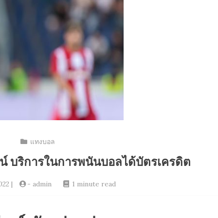
แทงบอล
น์ บริการในการพนันบอลได้บัตรเครดิต
022
|
-
admin
1 minute read