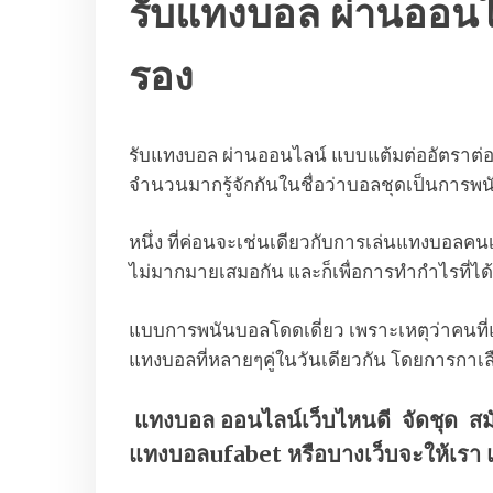
รับแทงบอล ผ่านออนไ
รอง
รับแทงบอล ผ่านออนไลน์ แบบแต้มต่ออัตราต่อรอ
จำนวนมากรู้จักกันในชื่อว่าบอลชุดเป็นกา
หนึ่ง ที่ค่อนจะเช่นเดียวกับการเล่นแทงบอลคนเ
ไม่มากมายเสมอกัน และก็เพื่อการทำกำไรที่ได้
แบบการพนันบอลโดดเดี่ยว เพราะเหตุว่าคนที
แทงบอลที่หลายๆคู่ในวันเดียวกัน โดยการกาเลือ
แทงบอล ออนไลน์เว็บไหนดี จัดชุด ส
แทงบอลufabet หรือบางเว็บจะให้เรา