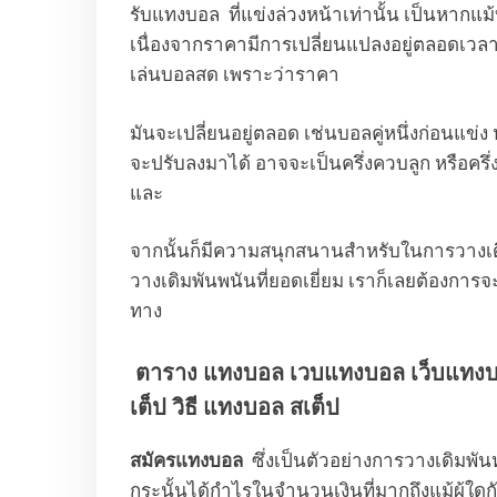
รับแทงบอล ที่แข่งล่วงหน้าเท่านั้น เป็นหากแม้
เนื่องจากราคามีการเปลี่ยนแปลงอยู่ตลอดเวลา 
เล่นบอลสด เพราะว่าราคา
มันจะเปลี่ยนอยู่ตลอด เช่นบอลคู่หนึ่งก่อนแข่ง ห
จะปรับลงมาได้ อาจจะเป็นครึ่งควบลูก หรือครึ่
และ
จากนั้นก็มีความสนุกสนานสำหรับในการวางเดิม
วางเดิมพันพนันที่ยอดเยี่ยม เราก็เลยต้องการ
ทาง
ตาราง แทงบอล เวบแทงบอล เว็บแทงบอลออน
เต็ป วิธี แทงบอล สเต็ป
สมัครแทงบอล
ซึ่งเป็นตัวอย่างการวางเดิมพัน
กระนั้นได้กำไรในจำนวนเงินที่มากถึงแม้ผู้ใด