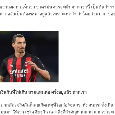
กเราลงความเห็นว่า ราคามันควรจะต่ำ มากกว่านี้ เป็นต้นว่าร
อล ต่อจำเป็นต้องชนะ อยู่แล้วเพราะเหตุว่า ว่าโดยส่วนมาก ของ
นกันที่ไม่เกิน สามแสนต่อ ครั้งอยู่แล้ว หากเรา
เกิน จริงมันก็เลยเกิดเหตุที่โอเว่อร์จนกระทั่ง จนกระทั่งเกิน สิ่
หมุนมา ให้เรา เช่นเดียวกัน และ สิ่งที่สำคัญหากพวก พวกเราจะเ