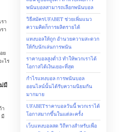
พนันบอลสามารถเลือกพนันบอล
วิธีสมัครUFABET ช่วยเพิ่มแนว
เรา
ความคิดก็การผลิตรายได้
ตรา
แทงบอลให้ถูก อำนวยความสะดวก
ให้กับนักเล่นการพนัน
่อย
ราคาบอลสูงต่ำ3 ทำให้พวกเราได้
 อะไร
โอกาสได้เงินเยอะที่สุด
กำไรแทงบอล การพนันบอล
่มี
ออนไลน์นั้นได้รับความนิยมกัน
มากมาย
UFABETราคาบอลวันนี้ พวกเราได้
ถ้า
โอกาสมากขึ้นในแต่ละครั้ง
 มี
เว็บแทงบอลสด วิถีทางสำหรับเพื่อ