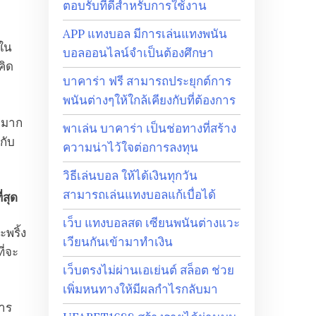
ตอบรับที่ดีสำหรับการใช้งาน
APP แทงบอล มีการเล่นแทงพนัน
้ใน
บอลออนไลน์จำเป็นต้องศึกษา
คิด
บาคาร่า ฟรี สามารถประยุกต์การ
พนันต่างๆให้ใกล้เคียงกับที่ต้องการ
ย มาก
พาเล่น บาคาร่า เป็นช่อทางที่สร้าง
กับ
ความน่าไว้ใจต่อการลงทุน
วิธีเล่นบอล ให้ได้เงินทุกวัน
สามารถเล่นแทงบอลแก้เบื่อได้
่สุด
เว็บ แทงบอลสด เซียนพนันต่างแวะ
ะพริ้ง
เวียนกันเข้ามาทำเงิน
ี่จะ
เว็บตรงไม่ผ่านเอเย่นต์ สล็อต ช่วย
เพิ่มหนทางให้มีผลกำไรกลับมา
การ