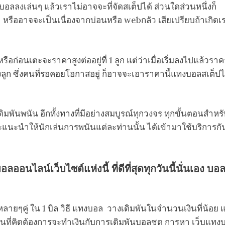
บอลลงเล่นๆ แล้วเราไม่อาจจะที่จัดสเต็ปได้ ส่วนใดส่วนหนึ่งก็
หรืออาจจะเป็นเนื่องจากบ่อนหรือ webกลัว เสียเปรียบถ้าเกิดเ
รือก่อนเตะจะราคาสูงต่ออยู่ที่ 1 ลูก แต่ว่าเมื่อเริ่มลงไปแล้วราค
งลูก ซึ่งคนที่รอคอยโอกาสอยู่ ก็อาจจะเอาราคานี้แทงบอลสเต็ปไ
พันพนัน อีกทั้งทางที่มีอย่างสมบูรณ์ทุกวงจร ทุกขั้นตอนสำหร
จะแนะนำให้นักเล่นการพนันแต่ละท่านนั้น ได้เข้ามาใช้บริการกั
ไลน์เว็บไซต์แห่งนี้ ที่ดีที่สุดทุกวันนี้นั่นเอง บอ
หลายๆคู่ ใน 1 บิล วิธี แทงบอล วางเดิมพันในจำนวนเงินที่น้อย แ
กันที่คิดต้องการจะทำเงินกับการเดิมพันบอลชุด การหา เว็บแท