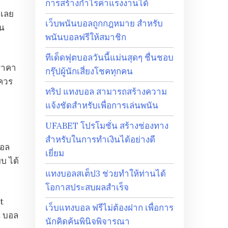
การสร้างกำไรค่าแรงงานได้
็เลย
เว็บพนันบอลถูกกฎหมาย สำหรับ
ัน
พนันบอลฟรีให้สมาชิก
ทีเด็ดฟุตบอลวันนี้แม่นสุดๆ ชื่นชอบ
ีราคา
กรุ๊ปผู้นักเสี่ยงโชคทุกคน
ยควร
ทริป แทงบอล สามารถสร้างความ
แจ้งชัดสำหรับเพื่อการเล่นพนัน
UFABET โปรโมชั่น สร้างช่องทาง
สำหรับในการทำเงินได้อย่างดี
บอล
เยี่ยม
บ ได้
แทงบอลสเต็ป3 ช่วยทำให้ท่านได้
โอกาสประสบผลสำเร็จ
t
เว็บแทงบอล ฟรีไม่ต้องฝาก เพื่อการ
น บอล
นักคิดค้นพินิจพิจารณา