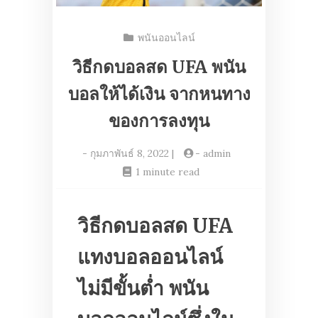
พนันออนไลน์
วิธีกดบอลสด UFA พนัน
บอลให้ได้เงิน จากหนทาง
ของการลงทุน
-
กุมภาพันธ์ 8, 2022
|
-
admin
1 minute read
วิธีกดบอลสด UFA
แทงบอลออนไลน์
ไม่มีขั้นต่ำ พนัน