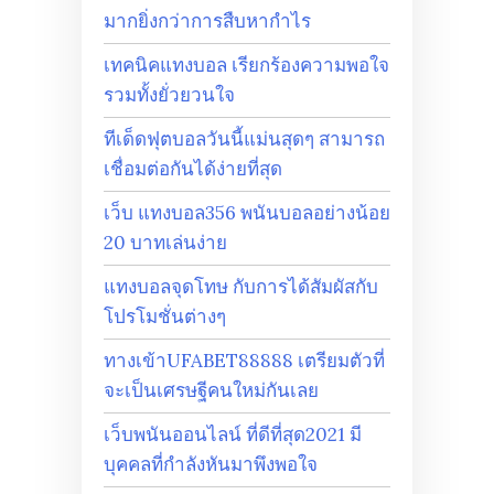
มากยิ่งกว่าการสืบหากำไร
เทคนิคแทงบอล เรียกร้องความพอใจ
รวมทั้งยั่วยวนใจ
ทีเด็ดฟุตบอลวันนี้แม่นสุดๆ สามารถ
เชื่อมต่อกันได้ง่ายที่สุด
เว็บ แทงบอล356 พนันบอลอย่างน้อย
20 บาทเล่นง่าย
แทงบอลจุดโทษ กับการได้สัมผัสกับ
โปรโมชั่นต่างๆ
ทางเข้าUFABET88888 เตรียมตัวที่
จะเป็นเศรษฐีคนใหม่กันเลย
เว็บพนันออนไลน์ ที่ดีที่สุด2021 มี
บุคคลที่กำลังหันมาพึงพอใจ