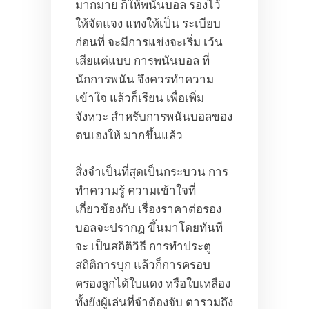
มากมาย ก็ให้พนันบอล รองไว้
ให้จัดแจง แทงให้เป็น ระเบียบ
ก่อนที่ จะมีการแข่งจะเริ่ม เว้น
เสียแต่แบบ การพนันบอล ที่
นักการพนัน จึงควรทำความ
เข้าใจ แล้วก็เรียน เพื่อเพิ่ม
จังหวะ สำหรับการพนันบอลของ
ตนเองให้ มากขึ้นแล้ว
สิ่งจำเป็นที่สุดเป็นกระบวน การ
ทำความรู้ ความเข้าใจที่
เกี่ยวข้องกับ เรื่องราคาต่อรอง
บอลจะปรากฏ ขึ้นมาโดยทันที
จะ เป็นสถิติวิธี การทำประตู
สถิติการบุก แล้วก็การครอบ
ครองลูกได้ใบแดง หรือใบเหลือง
ทั้งยังผู้เล่นที่จำต้องจับ ตารวมถึง