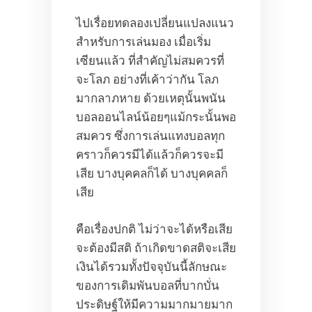
ไปเรื่อยทดลองเปลี่ยนแปลงแนว
สำหรับการเล่นมอง เมื่อเริ่ม
เซียนแล้ว ที่สำคัญไม่สมควรที่
จะโลภ อย่างที่เค้าว่ากัน โลภ
มากลาภหาย ด้วยเหตุนั้นพนัน
บอลออนไลน์น้อยๆแม้กระนั้นพอ
สมควร ซึ่งการเล่นแทงบอลทุก
คราวก็ควรมีได้แล้วก็ควรจะมี
เสีย บางบุคคลก็ได้ บางบุคคลก็
เสีย
คือเรื่องปกติ ไม่ว่าจะได้หรือเสีย
จะต้องมีสติ ถ้าเกิดขาดสติจะเสีย
เงินได้รวมทั้งปัจจุบันนี้ลักษณะ
ของการเดิมพันบอลที่บากบั่น
ประดิษฐ์ให้มีความมากมายมาก