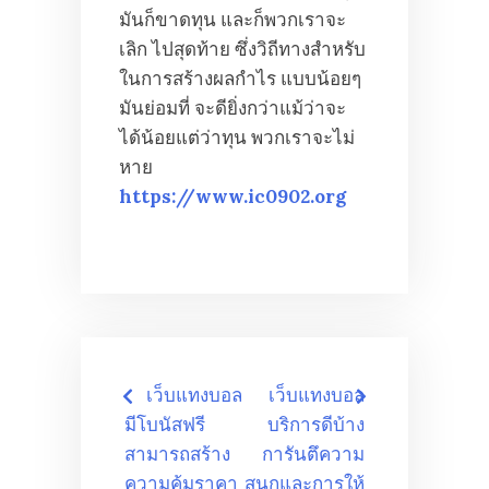
มันก็ขาดทุน และก็พวกเราจะ
เลิก ไปสุดท้าย ซึ่งวิถีทางสำหรับ
ในการสร้างผลกำไร แบบน้อยๆ
มันย่อมที่ จะดียิ่งกว่าแม้ว่าจะ
ได้น้อยแต่ว่าทุน พวกเราจะไม่
หาย
https://www.ic0902.org
แนะแนว
เว็บแทงบอล
เว็บแทงบอล
เรื่อง
มีโบนัสฟรี
บริการดีบ้าง
สามารถสร้าง
การันตึความ
ความคุ้มราคา
สนุกและการให้