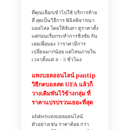
ที่คุณเลือกเข้าไปใช้ บริการท้าย
ที่ สุดเป็นวิธีการ พินิจพิจารณา
บอลไหล โดยให้จับตา ดูราคาตั้ง
แต่ก่อนเริ่มกระทำการชิงชัย กัน
เลยเพื่อมอง ว่าราคามีการ
เปลี่ยนมากน้อย แค่ไหนภายใน
เวลาตั้งแต่ 4 – 5 ชั่วโมง
แทงบอลออนไลน์ pantip
วิธีกดบอลสด UFA แล้วก็
วางเดิมพันไว้ข้างกลุ่ม ที่
ราคาแปรปรวนเยอะที่สุด
ufabetแทงบอลออนไลน์
ตัวอย่างเช่น ราคาด้อย กว่า