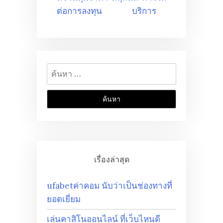
ต่อการลงทุน
บริการ
ค้นหา
สำหรับ:
เรื่องล่าสุด
ufabetค่าคอม นับว่าเป็นช่องทางที่
ยอดเยี่ยม
เล่นคาสิโนออนไลน์ ที่เว็บไหนดี