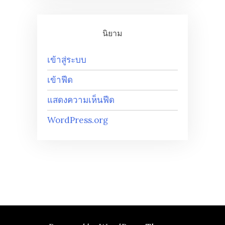
นิยาม
เข้าสู่ระบบ
เข้าฟีด
แสดงความเห็นฟีด
WordPress.org