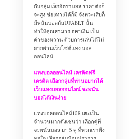
กับกลุ่ม เล็กอัตราบอล ราคาต่อก็
จะสูง ช่องทางได้ก็มี จังหวะเสียก็
มีพนันบอลกับUFABET นั้น
ทำให้คุณสามาร ถหาเงิน เป็น
ค่าของหวาน ด้วยการเล่นได้ไม่
ยากผ่านเว็บไซต์แทง บอล
ออนไลน์
แทงบอลออนไลน์ เครดิตฟรี
เครดิต เลือกกลุ่มที่ท่านอยากได้
เว็บแทงบอลออนไลน์ จะพนัน
บอลได้เงินง่าย
แทงบอลออนไลน์168 เตะเป็น
จำนวนมากดังเช่นว่า เลือกคู่ที่
จะพนันบอล มา 5 คู่ ที่พวกเราพึง
พอใจ เลือกกลุ่มป้อมปราการ