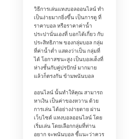
วิธีการเล่นแทงบอลออนไลน์ ทำ
เป็นง่ายมากยิ่งขึ้น เป็นการดู ที่
ราคาบอล หรือราคาค่าน้ำ
ประปานั่นเองที่ บอกได้เกี่ยว กับ
ประสิทธิภาพ ของกลุ่มบอล กลุ่ม
ที่ค่าน้ำต่ำ แสดงว่าเป็น กลุ่มที่
ได้ โอกาสชนะสูง เป็นบอลเต็งที่
ห่างชั้นกับคู่ปรปักษ์ มากมาย
แล้วก็ตรงกัน ข้ามพนันบอล
ออนไลน์ นั้นทำให้คุณ สามารถ
หาเงิน เป็นค่าของหวาน ด้วย
การเล่น ได้อย่างง่ายดาย ผ่าน
เว็บไซต์ แทงบอลออนไลน์ โดย
เริ่มเล่น โดยเลือกกลุ่มที่ท่าน
อยาก จะพนันบอล ชี้แนะว่าควร