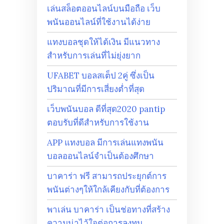
เล่นสล็อตออนไลน์บนมือถือ เว็บ
พนันออนไลน์ที่ใช้งานได้ง่าย
แทงบอลชุดให้ได้เงิน มีแนวทาง
สำหรับการเล่นที่ไม่ยุ่งยาก
UFABET บอลสเต็ป 2คู่ ซึ่งเป็น
ปริมาณที่มีการเสี่ยงต่ำที่สุด
เว็บพนันบอล ดีที่สุด2020 pantip
ตอบรับที่ดีสำหรับการใช้งาน
APP แทงบอล มีการเล่นแทงพนัน
บอลออนไลน์จำเป็นต้องศึกษา
บาคาร่า ฟรี สามารถประยุกต์การ
พนันต่างๆให้ใกล้เคียงกับที่ต้องการ
พาเล่น บาคาร่า เป็นช่อทางที่สร้าง
ความน่าไว้ใจต่อการลงทุน