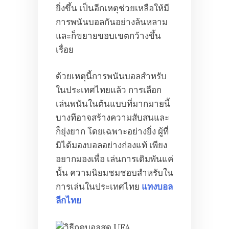
ยิ่งขึ้น เป็นอีกเหตุช่วยเหลือให้มี
การพนันบอลกันอย่างล้นหลาม
และก็ขยายขอบเขตกว้างขึ้น
เรื่อย
ด้วยเหตุนี้การพนันบอลสำหรับ
ในประเทศไทยแล้ว การเลือก
เล่นพนันในต้นแบบที่มากมายนี้
บางทีอาจสร้างความสับสนและ
ก็ยุ่งยาก โดยเฉพาะอย่างยิ่ง ผู้ที่
มิได้มองบอลอย่างถ่องแท้ เพียง
อยากมองเพื่อ เล่นการเดิมพันแค่
นั้น ความนิยมชมชอบสำหรับใน
การเล่นในประเทศไทย
แทงบอล
ลีกไทย