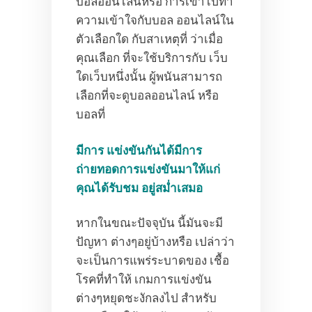
บอลออนไลน์หรือ การเข้าไปทำ
ความเข้าใจกับบอล ออนไลน์ใน
ตัวเลือกใด กับสาเหตุที่ ว่าเมื่อ
คุณเลือก ที่จะใช้บริการกับ เว็บ
ใดเว็บหนึ่งนั้น ผู้พนันสามารถ
เลือกที่จะดูบอลออนไลน์ หรือ
บอลที่
มีการ แข่งขันกันได้มีการ
ถ่ายทอดการแข่งขันมาให้แก่
คุณได้รับชม อยู่สม่ำเสมอ
หากในขณะปัจจุบัน นี้มันจะมี
ปัญหา ต่างๆอยู่บ้างหรือ เปล่าว่า
จะเป็นการแพร่ระบาดของ เชื้อ
โรคที่ทำให้ เกมการแข่งขัน
ต่างๆหยุดชะงักลงไป สำหรับ