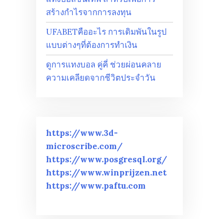
สร้างกำไรจากการลงทุน
UFABETคืออะไร การเดิมพันในรูป
แบบต่างๆที่ต้องการทำเงิน
ดูการแทงบอล คู่คี่ ช่วยผ่อนคลาย
ความเคลียดจากชีวิตประจำวัน
https://www.3d-
microscribe.com/
https://www.posgresql.org/
https://www.winprijzen.net
https://www.paftu.com