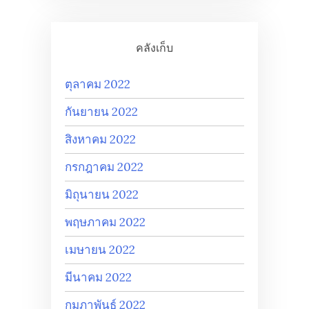
คลังเก็บ
ตุลาคม 2022
กันยายน 2022
สิงหาคม 2022
กรกฎาคม 2022
มิถุนายน 2022
พฤษภาคม 2022
เมษายน 2022
มีนาคม 2022
กุมภาพันธ์ 2022