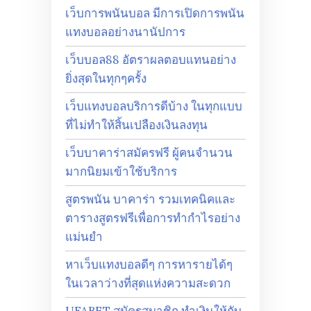
เว็บการพนันบอล มีการเปิดการพนัน
แทงบอลอย่างนานัปการ
เว็บบอล88 อัตราผลตอบแทนอย่าง
ยิ่งสุดในทุกๆครั้ง
เว็บแทงบอลบริการดีบ้าง ในทุกแบบ
ที่ไม่ทำให้สิ้นเปลืองเงินลงทุน
เว็บบาคาร่าสมัครฟรี ผู้คนจำนวน
มากนิยมเข้าใช้บริการ
สูตรพนัน บาคาร่า รวมเทคนิคและ
ตารางสูตรฟรีเพื่อการทำกำไรอย่าง
แม่นยำ
หาเว็บแทงบอลดีๆ การหารายได้ๆ
ในเวลาว่างที่สุดแห่งความสะดวก