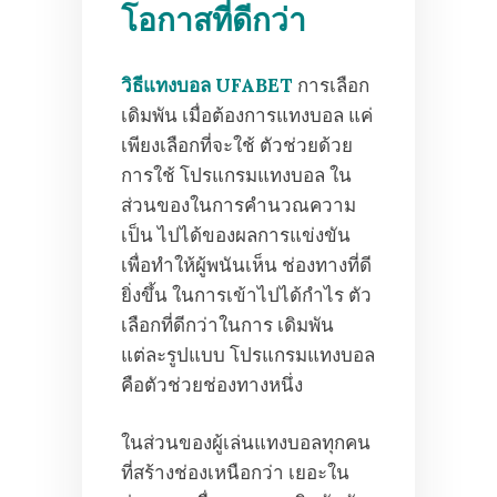
โอกาสที่ดีกว่า
วิธีแทงบอล UFABET
การเลือก
เดิมพัน เมื่อต้องการแทงบอล แค่
เพียงเลือกที่จะใช้ ตัวช่วยด้วย
การใช้ โปรแกรมแทงบอล ใน
ส่วนของในการคำนวณความ
เป็น ไปได้ของผลการแข่งขัน
เพื่อทำให้ผู้พนันเห็น ช่องทางที่ดี
ยิ่งขึ้น ในการเข้าไปได้กำไร ตัว
เลือกที่ดีกว่าในการ เดิมพัน
แต่ละรูปแบบ โปรแกรมแทงบอล
คือตัวช่วยช่องทางหนึ่ง
ในส่วนของผู้เล่นแทงบอลทุกคน
ที่สร้างช่องเหนือกว่า เยอะใน