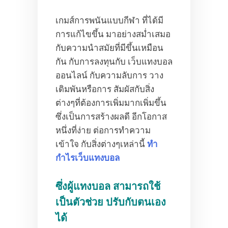
เกมส์การพนันแบบกีฬา ที่ได้มี
การแก้ไขขึ้น มาอย่างสม่ำเสมอ
กับความนำสมัยที่มีขึ้นเหมือน
กัน กับการลงทุนกับ เว็บแทงบอล
ออนไลน์ กับความลับการ วาง
เดิมพันหรือการ สัมผัสกับสิ่ง
ต่างๆที่ต้องการเพิ่มมากเพิ่มขึ้น
ซึ่งเป็นการสร้างผลดี อีกโอกาส
หนึ่งที่ง่าย ต่อการทำความ
เข้าใจ กับสิ่งต่างๆเหล่านี้
ทำ
กำไรเว็บแทงบอล
ซึ่งผู้แทงบอล สามารถใช้
เป็นตัวช่วย ปรับกับตนเอง
ได้