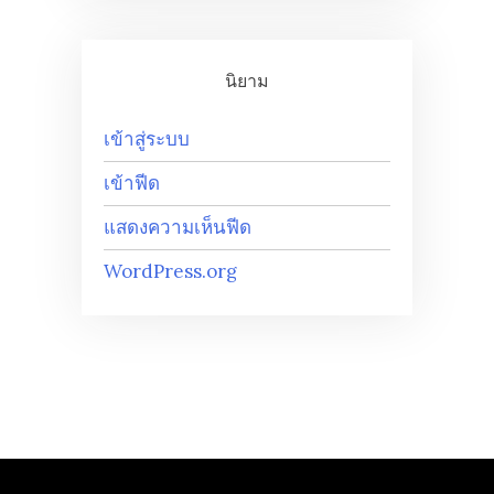
นิยาม
เข้าสู่ระบบ
เข้าฟีด
แสดงความเห็นฟีด
WordPress.org