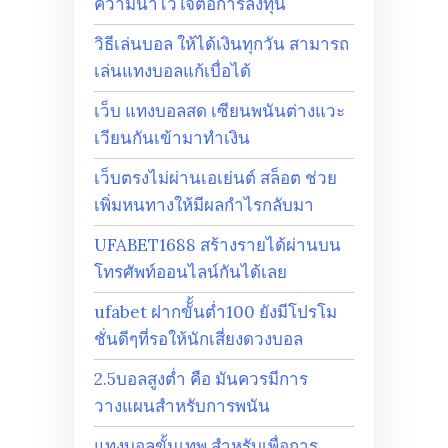
ความน่าไว้ใจต่อการลงทุน
วิธีเล่นบอล ให้ได้เงินทุกวัน สามารถ
เล่นแทงบอลแก้เบื่อได้
เว็บ แทงบอลสด เซียนพนันต่างแวะ
เวียนกันเข้ามาทำเงิน
เว็บตรงไม่ผ่านเอเย่นต์ สล็อต ช่วย
เพิ่มหนทางให้มีผลกำไรกลับมา
UFABET1688 สร้างรายได้ผ่านบน
โทรศัพท์ออนไลน์กันได้เลย
ufabet ฝากขัั้นต่ำ100 ยังมีโปรโม
ชั่นดีๆที่รอให้นักเสี่ยงดวงบอล
2.5บอลสูงต่ำ คือ มันควรมีการ
วางแผนสำหรับการพนัน
แทงบอลขั้นเทพ สำหรับเพื่อการ