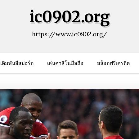
ic0902.org
https://www.ic0902.org/
เดิมพันอีสปอร์ต
เล่นคาสิโนมือถือ
สล็อตฟรีเครดิต