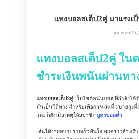
แทงบอลสเต็ป2คู่ มาแรงเ
-
ธันวาคม 29, 
แทงบอลสเต็ป2คู่ ใน
ชำระเงินพนันผ่านทา
แทงบอลสเต็ป2คู่
เว็บไซต์พนันบอล ที่กำลังได้
มันเป็นวิถีทาง สำหรับเพื่อการเล่นที่ สบายสูง
และ ก็ยังเป็นเหตุให้สมาชิก
สูตรบอลต่ำ
เล่นได้ง่ายสบายรวดเร็วทันใจ ทุกคราวสำหรับ 