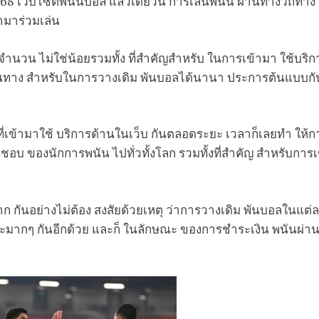
8 เว็บไซต์พนันบอล แล้วเดี๋ยวนี้ การเล่นพนัน ผ่านทางวิถีทาง
้ามาร่วมเล่น
นวน ไม่ใช่น้อยรวมทั้ง ที่สำคัญสำหรับ ในการเข้ามา ใช้บริการ
กหนทาง สำหรับในการวางเดิม พันบอลได้นานา ประการต้นแบบกั
่เข้ามาใช้ บริการด้านในเว็บ กันตลอดระยะ เวลาก็เลยทำ ให้ก
นชอบ ของนักการพนัน ไปทั่วทั้งโลก รวมทั้งที่สำคัญ สำหรับการเ
ก กันอย่างไม่ต้อง สงสัยด้วยเหตุ ว่าการวางเดิม พันบอลในแต่ละ
้เยอะมากๆ กันอีกด้วย และก็ ในลักษณะ ของการชำระเงิน พนันผ่า