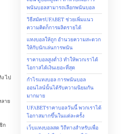
พนันบอลสามารถเลือกพนันบอล
วิธีสมัครUFABET ช่วยเพิ่มแนว
ความคิดก็การผลิตรายได้
แทงบอลให้ถูก อำนวยความสะดวก
ให้กับนักเล่นการพนัน
ราคาบอลสูงต่ำ3 ทำให้พวกเราได้
โอกาสได้เงินเยอะที่สุด
ิง ไป
กำไรแทงบอล การพนันบอล
ออนไลน์นั้นได้รับความนิยมกัน
มากมาย
บหลาย
UFABETราคาบอลวันนี้ พวกเราได้
โอกาสมากขึ้นในแต่ละครั้ง
ชิก
เว็บแทงบอลสด วิถีทางสำหรับเพื่อ