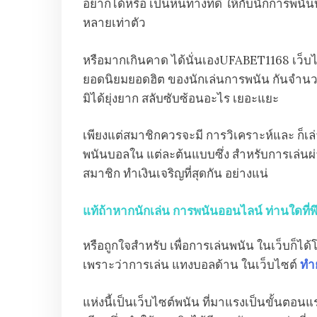
อยากได้หรือ เป็นหนทางที่ดี ให้กับนักการพนันบ
หลายเท่าตัว
หรือมากเกินคาด ได้นั่นเองUFABET1168 เว็บไซ
ยอดนิยมยอดฮิต ของนักเล่นการพนัน กันจำนว
มิได้ยุ่งยาก สลับซับซ้อนอะไร เยอะแยะ
เพียงแต่สมาชิกควรจะมี การวิเคราะห์และ ก็เล
พนันบอลใน แต่ละต้นแบบซึ่ง สำหรับการเล่นผ่าน
สมาชิก ทำเงินเจริญที่สุดกัน อย่างแน่
แท้ถ้าหากนักเล่น การพนันออนไลน์ ท่านใดที่
หรือถูกใจสำหรับ เพื่อการเล่นพนัน ในเว็บก็ได
เพราะว่าการเล่น แทงบอลด้าน ในเว็บไซต์
ทำ
แห่งนี้เป็นเว็บไซต์พนัน ที่มาแรงเป็นขั้นตอนแ