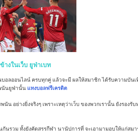
ข้างในเว็บ ยูฟ่าเบท
นันบอลออนไลน์ ครบทุกคู่ แล้วจะมี ผลให้สมาชิก ได้รับความบันเท
นันยูฟ่านั้น
แทงบอลฟรีเครดิต
รพนัน อย่างยิ่งจริงๆ เพราะเหตุว่าเว็บ ของพวกเรานั้น ยังรองรั
ือนกันรวม ทั้งยังคัดสรรกีฬา นานัปการที่ จะเอามามอบให้แก่สมา