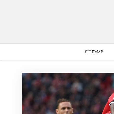
Skip
to
content
SITEMAP