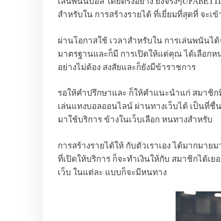
เล่นพนันบอล โดยตรงอย่าง ยิ่งจริงๆUFABET116
สำหรับใน การสร้างรายได้ ที่เยี่ยมที่สุดที่ จะเข
ผ่านโอกาสใช้ เวลาสำหรับใน การเล่นพนันได้จำ
มาตรฐานและก็มี การเปิดให้แด่คุณ ได้เลือ
อย่างไม่ต้อง สงสัยและก็ยังมีข้าราชการ
รอให้คำปรึกษาและ ก็ให้คำแนะนำแก่ สมาชิกที
เล่นแทงบอลออนไลน์ ผ่านทางเว็บได้ เป็นที่ชื่
มาใช้บริการ ข้างในเว็บเลือก หนทางสำหรับ
การสร้างรายได้ให้ กับตัวเราเอง ได้มากมายมา
ที่เปิดให้บริการ ก็จะทำเงินให้กับ สมาชิกได
เว็บ ในแต่ละ แบบก็จะมีหนทาง