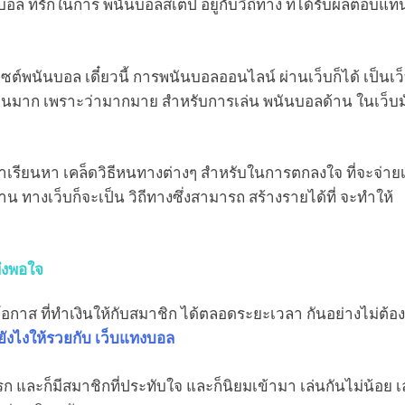
อล ที่รักในการ พนันบอลสเต็ป อยู่กับวิถีทาง ที่ได้รับผลตอบแทน
ต์พนันบอล เดี๋ยวนี้ การพนันบอลออนไลน์ ผ่านเว็บก็ได้ เป็นเว
นมาก เพราะว่ามากมาย สำหรับการเล่น พนันบอลด้าน ในเว็บม
่าเรียนหา เคล็ดวิธีหนทางต่างๆ สำหรับในการตกลงใจ ที่จะจ่ายเ
 ทางเว็บก็จะเป็น วิถีทางซึ่งสามารถ สร้างรายได้ที่ จะทำให้
พึงพอใจ
้โอกาส ที่ทำเงินให้กับสมาชิก ได้ตลอดระยะเวลา กันอย่างไม่ต้อ
ยังไงให้รวยกับ เว็บแทงบอล
รก และก็มีสมาชิกที่ประทับใจ และก็นิยมเข้ามา เล่นกันไม่น้อย เ